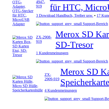
4947-
für HTC, Micr
919
3 Download Handbuch, Treiber usw.
•
17 Kun
Support-Bereich
Merox SD Kart
ZX-2908-
919
SD-Tresor
1 Kundenmeinungen
Support-Bereich
Merox SD Kar
ZX-
2909-919
Speicherkart
4 Kundenmeinungen
Support-Be