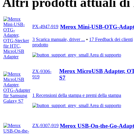
Altri prodotti attuali d
Merox Mini-USB-OTG-Adapte
PX-4947-919
3 Scarica manuale, driver ...
•
17 Feedback dei clienti
prodotto
Area di supporto
Merox MicroUSB Adapter, OT
ZX-9306-
919
S7
1 Recensioni della stampa e premi della stampa
Area di supporto
Merox USB-On-the-Go-Adapt
ZX-9307-919