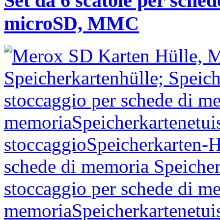
Set da 6 scatole per sche
microSD, MMC